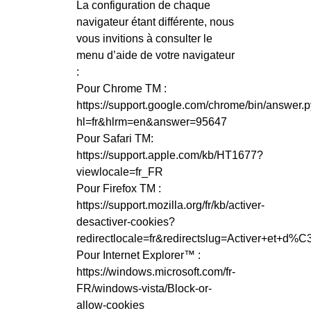
La configuration de chaque
navigateur étant différente, nous
vous invitions à consulter le
menu d’aide de votre navigateur
:
Pour Chrome TM :
https://support.google.com/chrome/bin/answer.
hl=fr&hlrm=en&answer=95647
Pour Safari TM:
https://support.apple.com/kb/HT1677?
viewlocale=fr_FR
Pour Firefox TM :
https://support.mozilla.org/fr/kb/activer-
desactiver-cookies?
redirectlocale=fr&redirectslug=Activer+et+d%
Pour Internet Explorer™ :
https://windows.microsoft.com/fr-
FR/windows-vista/Block-or-
allow-cookies